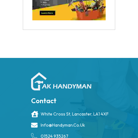
Contact
White Cross St, Lancaster, LA1 4XF
Info@handyman.co.uk
01524 935267