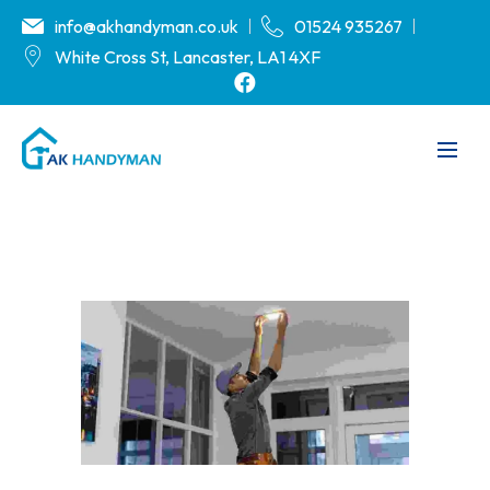
info@akhandyman.co.uk
01524 935267
White Cross St, Lancaster, LA1 4XF