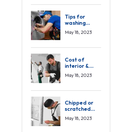
Tips for
washing
machine
May 18, 2023
service
Cost of
interior &
exterior
May 18, 2023
painting
Chipped or
scratched
doors service
May 18, 2023