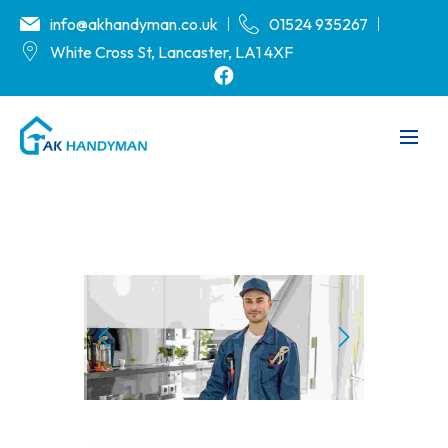
info@akhandyman.co.uk
01524 935267
White Cross St, Lancaster, LA1 4XF