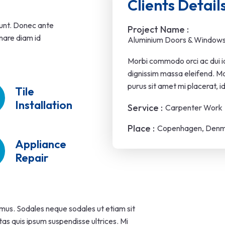
Clients Detail
dunt. Donec ante
Project Name :
rnare diam id
Aluminium Doors & Window
Morbi commodo orci ac dui ia
dignissim massa eleifend. 
purus sit amet mi placerat, i
Tile
Installation
Service :
Carpenter Work
Place :
Copenhagen, Den
Appliance
Repair
 mus. Sodales neque sodales ut etiam sit
tas quis ipsum suspendisse ultrices. Mi