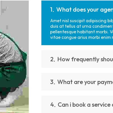
1
What does your age
Amet nisl suscipit adipiscing 
duis at tellus at urna condimen
pellentesque habitant morbi. V
vitae congue arius morbi enim 
2
How frequently shoul
3
What are your paym
4
Can i book a service 