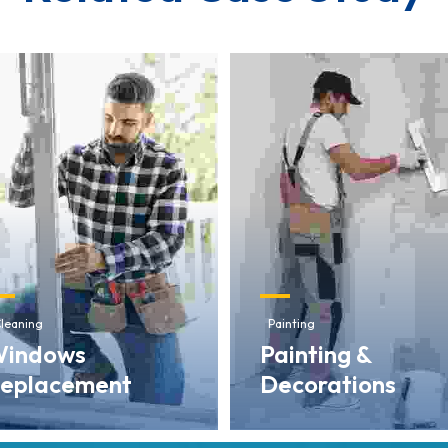
leaning
Painting
indows
Painting &
eplacement
Decorations