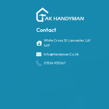
Contact
White Cross St, Lancaster, LA1
4XF
Info@handyman.co.uk
01524 935267