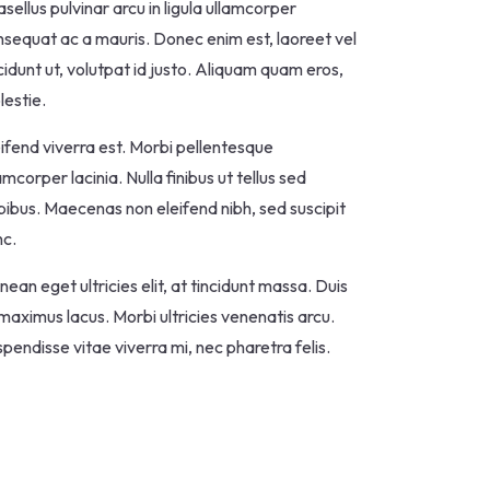
sellus pulvinar arcu in ligula ullamcorper
sequat ac a mauris. Donec enim est, laoreet vel
cidunt ut, volutpat id justo. Aliquam quam eros,
estie.
ifend viverra est. Morbi pellentesque
amcorper lacinia. Nulla finibus ut tellus sed
ibus. Maecenas non eleifend nibh, sed suscipit
nc.
ean eget ultricies elit, at tincidunt massa. Duis
maximus lacus. Morbi ultricies venenatis arcu.
pendisse vitae viverra mi, nec pharetra felis.