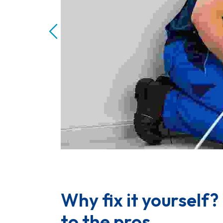
Why fix it yourself? 
to the pros.