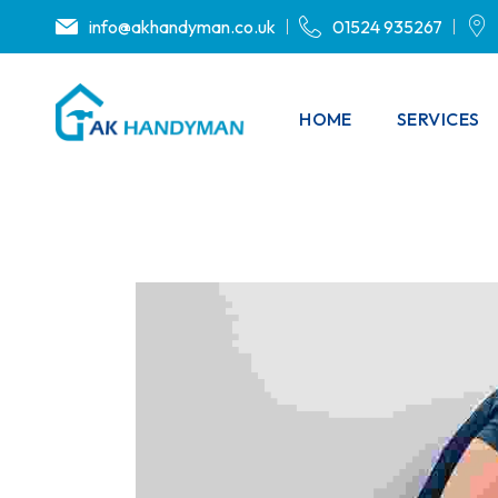
info@akhandyman.co.uk
01524 935267
HOME
SERVICES