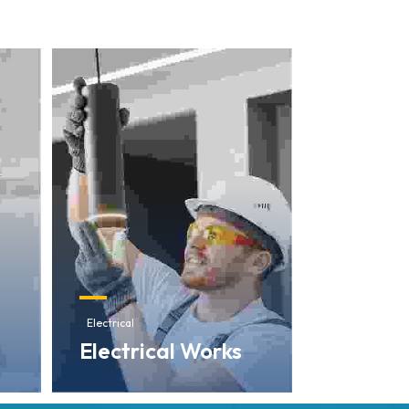
Electrical
Electrical Works