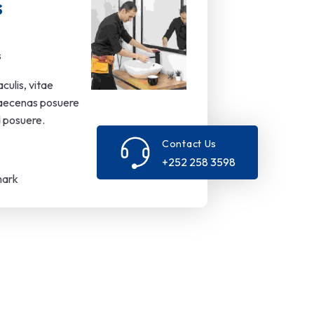
s
s
culis, vitae
Maecenas posuere
d posuere.
Contact Us
+252 258 3598
mark