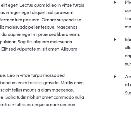
Pha
it eget. Lectus quam id leo in vitae turpis
con
s integer eget aliquet nibh praesent
tin
 in fermentum posuere. Ornare suspendisse
mol
 nulla malesuada pellentesque. Maecenas
s dui sapien eget mi proin sed libero enim.
Ele
pulvinar. Sagittis aliquam malesuada
ull
Elit sed vulputate mi sit amet. Aliquam
dap
nu
ue. Leo in vitae turpis massa sed
Aen
endum enim facilisis gravida. Mattis enim
at 
suscipit tellus mauris a diam maecenas.
Sus
ue. Sollicitudin nibh sit amet commodo nulla
haretra et ultrices neque ornare aenean.