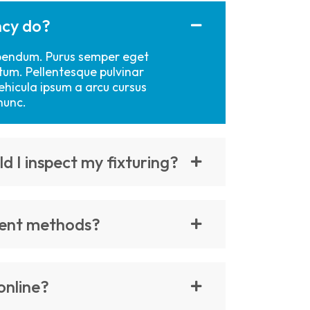
ncy do?
bibendum. Purus semper eget
tum. Pellentesque pulvinar
ehicula ipsum a arcu cursus
nunc.
d I inspect my fixturing?
ent methods?
online?