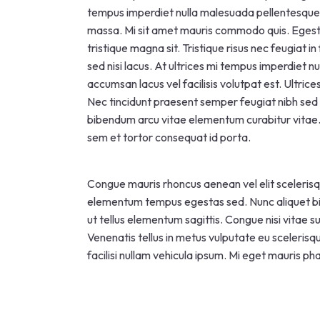
tempus imperdiet nulla malesuada pellentesque el
massa. Mi sit amet mauris commodo quis. Egesta
tristique magna sit. Tristique risus nec feugiat
sed nisi lacus. At ultrices mi tempus imperdiet
accumsan lacus vel facilisis volutpat est. Ultrice
Nec tincidunt praesent semper feugiat nibh sed 
bibendum arcu vitae elementum curabitur vitae. 
sem et tortor consequat id porta.
Congue mauris rhoncus aenean vel elit scelerisq
elementum tempus egestas sed. Nunc aliquet bib
ut tellus elementum sagittis. Congue nisi vitae 
Venenatis tellus in metus vulputate eu scelerisq
facilisi nullam vehicula ipsum. Mi eget mauris p