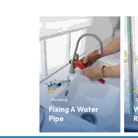
Plumbing
C
Fixing A Water
W
Pipe
R