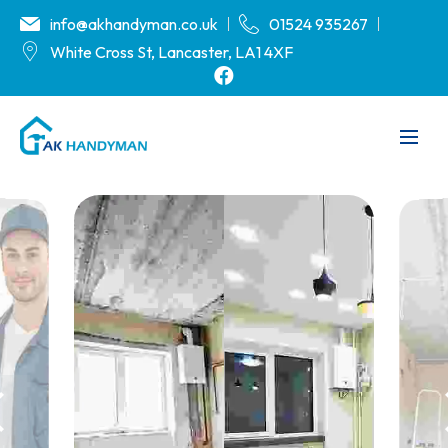
info@akhandyman.co.uk
01524 935267
White Cross St, Lancaster, LA1 4XF